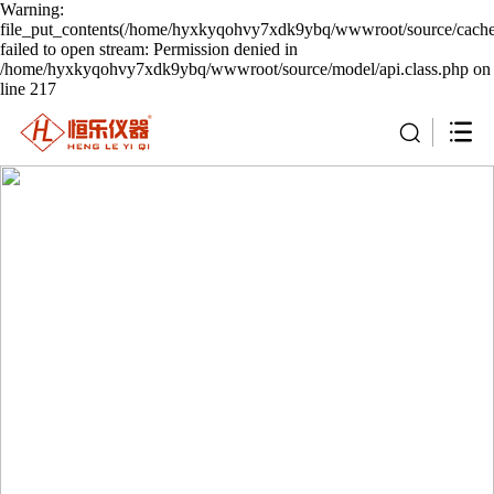
Warning:
file_put_contents(/home/hyxkyqohvy7xdk9ybq/wwwroot/source/cache/
failed to open stream: Permission denied in
/home/hyxkyqohvy7xdk9ybq/wwwroot/source/model/api.class.php on
line 217