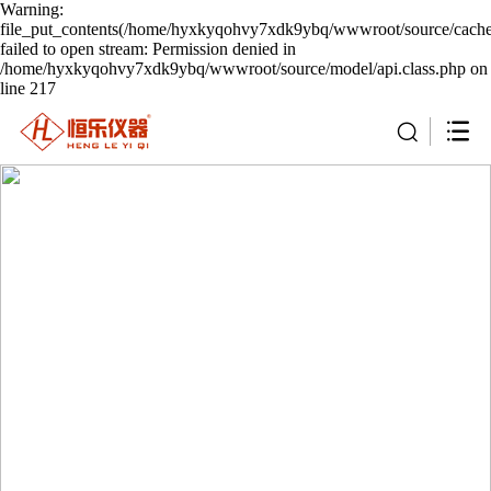
Warning:
file_put_contents(/home/hyxkyqohvy7xdk9ybq/wwwroot/source/cache/
failed to open stream: Permission denied in
/home/hyxkyqohvy7xdk9ybq/wwwroot/source/model/api.class.php on
line 217