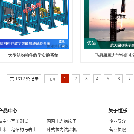
大型结构构件教学实验系统
飞机机翼力学性能实
共 1312 条记录
首页
1
2
3
4
5
6
7
产品中心
关于恒乐
航空与军工测试
国网电力绝缘子
企业简介
土木工程结构与岩土
卧式拉力试验机
营业执照