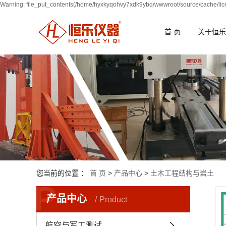
Warning: file_put_contents(/home/hyxkyqohvy7xdk9ybq/wwwroot/source/cache/lice
首 页
关于恒乐
您当前的位置 ：
首 页
>
产品中心
>
土木工程结构与岩土
P
产品中心
Product
航空与军工测试