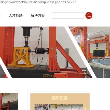
xdk9ybq/wwwroot/source/model/api.class.php on line 217
们
人才招聘
解决方案