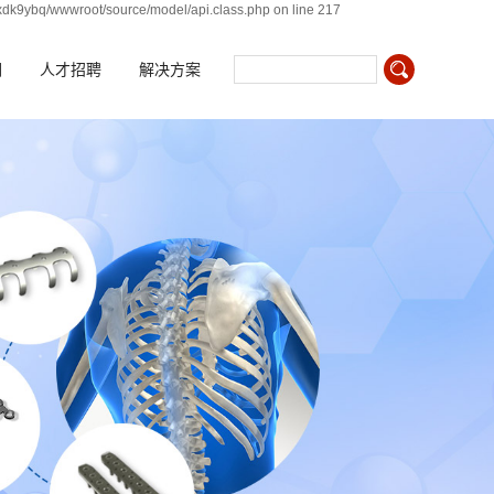
xdk9ybq/wwwroot/source/model/api.class.php on line 217
们
人才招聘
解决方案