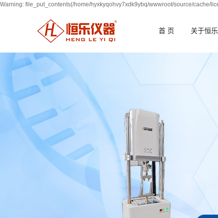
Warning: file_put_contents(/home/hyxkyqohvy7xdk9ybq/wwwroot/source/cache/lice
首 页
关于恒乐