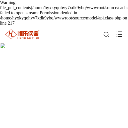
Warning:
file_put_contents(/home/hyxkyqohvy7xdk9ybq/wwwroot/source/cache/
failed to open stream: Permission denied in
/home/hyxkyqohvy7xdk9ybq/wwwroot/source/model/api.class.php on
line 217