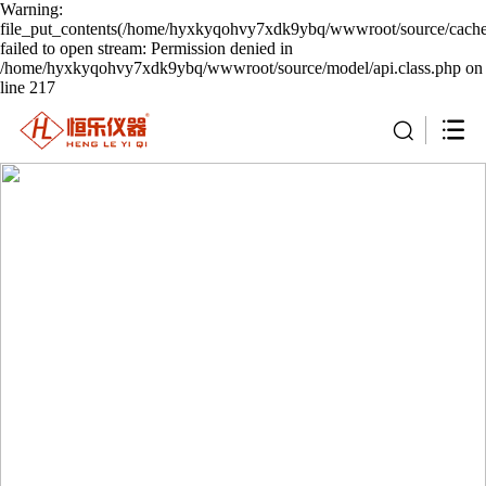
Warning:
file_put_contents(/home/hyxkyqohvy7xdk9ybq/wwwroot/source/cache/
failed to open stream: Permission denied in
/home/hyxkyqohvy7xdk9ybq/wwwroot/source/model/api.class.php on
line 217