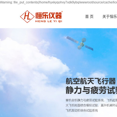
Warning: file_put_contents(/home/hyxkyqohvy7xdk9ybq/wwwroot/source/cache/lice
首 页
关于恒乐