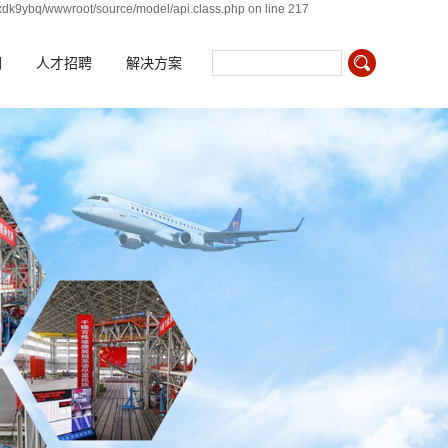
xdk9ybq/wwwroot/source/model/api.class.php on line 217
们
人才招聘
解决方案