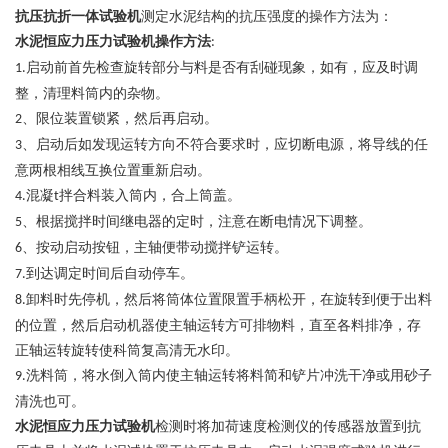
抗压抗折一体试验机
测定水泥结构的抗压强度的操作方法为：
水泥恒应力
压力试验机
操作方法
:
启动前首先检查旋转部分与料是否有刮碰现象，如有，应及时调
1.
整，清理料筒内的杂物。
、限位装置锁紧，然后再启动。
2
、启动后如发现运转方向不符合要求时，应切断电源，将导线的任
3
意两根相线互换位置重新启动。
混凝
拌合料装入筒内，合上筒盖。
4.
t
、根据搅拌时间继电器的定时，注意在断电情况下调整。
5
、按动启动按钮，主轴便带动搅拌铲运转。
6
到达调定时间后自动停车。
7.
卸料时先停机，然后将筒体位置限置手柄松开，在旋转到便于出料
8.
的位置，然后启动机器使主轴运转方可排物料，直至各料排净，存
正轴运转旋转使科筒复高清无水印。
洗料筒，将水倒入筒内使主轴运转将料简和铲片冲洗干净或用砂子
9.
清洗也可。
水泥恒应力压力试验机
检测时将加荷速度检测仪的传感器放置到抗