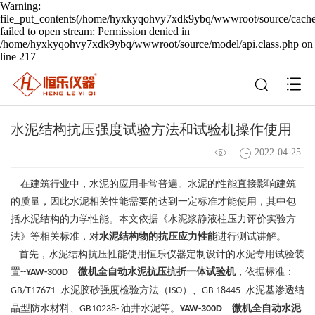
Warning:
file_put_contents(/home/hyxkyqohvy7xdk9ybq/wwwroot/source/cache/
failed to open stream: Permission denied in
/home/hyxkyqohvy7xdk9ybq/wwwroot/source/model/api.class.php on
line 217
水泥结构抗压强度试验方法和试验机操作使用
2022-04-25
在建筑行业中，水泥的应用非常普遍。水泥的性能直接影响建筑
的质量，因此水泥相关性能需要的达到一定标准才能使用，其中包
括水泥结构的力学性能。本文依据《水泥浆静液柱压力评价实验方
法》等相关标准，对
水泥结构物的抗压应力性能
进行测试讲解。
首先，水泥结构抗压性能使用恒乐仪器定制设计的水泥专用试验装
置
微机全自动水泥抗压抗折一体
试验机
，依据标准：
--
YAW-300D
水泥胶砂强度检验方法（
）、
水泥基渗透结
GB/T17671-
ISO
GB 18445-
晶型防水材料、
油井水泥等。
微机全自动水泥
GB10238-
YAW-300D