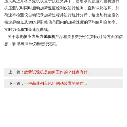
压夹具上并将水泥试块置于抗压夹具中，启动水泥强度式验机进行
抗压测试时同时启动加荷速度检测仪进行检测，直到试块破坏。加
荷速率检测仪自动记录加荷过程并进行统计分斤，给出加荷速度的
稳定起始点从
起到峰值范围内的加荷速度的平均值和合格率、
10kN
实时力值和加荷速度曲线。
关于
水泥恒应力压力试验机
产品相关参数报价定制设计等方面的信
息，欢迎与
恒乐仪器
进行交流。
上一篇：
疲劳试验机是如何工作的？优点有什...
下一篇：
一种高速列车风阻制动装置的制作...