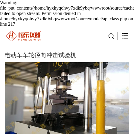
Warning:
file_put_contents(/home/hyxkyqohvy7xdk9ybq/wwwroot/source/cache/
failed to open stream: Permission denied in
/home/hyxkyqohvy7xdk9ybq/wwwroot/source/model/api.class.php on
line 217
电动车车轮径向冲击试验机