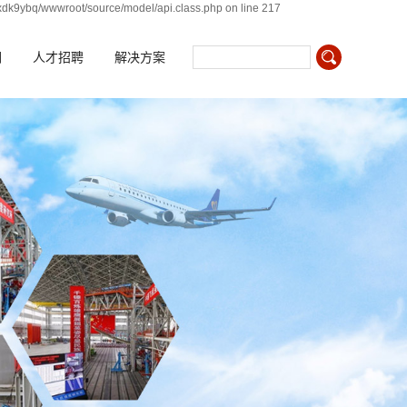
xdk9ybq/wwwroot/source/model/api.class.php on line 217
们
人才招聘
解决方案