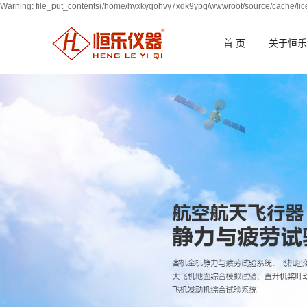
Warning: file_put_contents(/home/hyxkyqohvy7xdk9ybq/wwwroot/source/cache/lice
首 页
关于恒乐