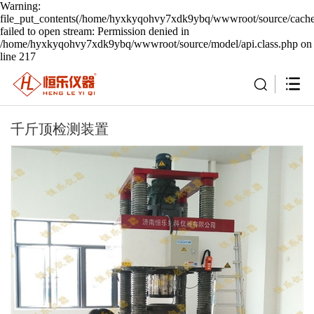
Warning:
file_put_contents(/home/hyxkyqohvy7xdk9ybq/wwwroot/source/cache/
failed to open stream: Permission denied in
/home/hyxkyqohvy7xdk9ybq/wwwroot/source/model/api.class.php on
line 217
千斤顶检测装置