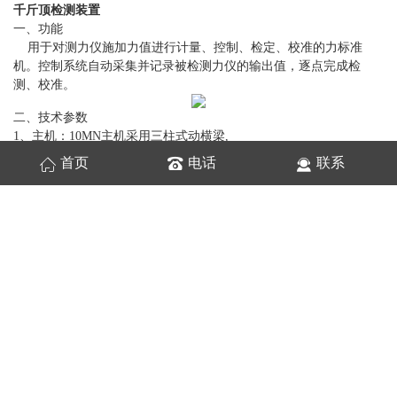
千斤顶检测装置
一、功能
用于对测力仪施加力值进行计量、控制、检定、校准的力标准
机。控制系统自动采集并记录被检测力仪的输出值，逐点完成检
测、校准。
二、技术参数
1、主机：10MN主机采用三柱式动横梁,
2、受力框架能承受不小于额定载荷的反力，设计安全系数大于1.3
首页
电话
联系
倍；
3、有效试验空间高度：280-1100mm；
4、高精度测力传感器，精度等级：0.3级
5、液压升降小车，电动进出试验空间，自动定位，减轻工作强度，
提高工作效率和检测准确性。升降小车承压板，板刻有放置试品的
对中圆形校准线。承载力5t；
6、油源技术指标
1)量程范围：0～80MPa；
2)控制方式：手动和自动伺服液压控制两种方式；
3)控制精度： <0.1% 逐点；
4）电源：五线制交流380V电压；
公司产品涵盖金属材料检测与非金属材料检测，品种达一百多