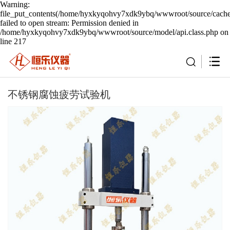
Warning:
file_put_contents(/home/hyxkyqohvy7xdk9ybq/wwwroot/source/cache/
failed to open stream: Permission denied in
/home/hyxkyqohvy7xdk9ybq/wwwroot/source/model/api.class.php on
line 217
​不锈钢腐蚀疲劳试验机