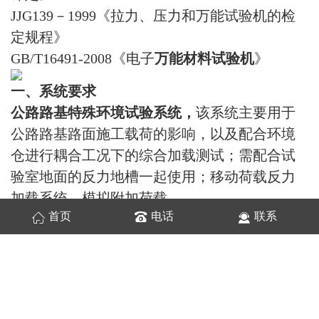
JJG139－1999《拉力、压力和万能试验机的检
定规程》
GB/T16491-2008《电子
万能材料试验机
》
一、系统要求
公路路基特殊环境试验系统
，
该系统主要用于
公路路基路面施工载荷的影响，以及配合环境
仓进行耦合工况下的综合加载测试；需配合试
验室地面的反力地槽一起使用；移动荷载反力
加载系统，模拟附加荷载。
首页
电话
联系
该系统有高强度
门式反力架
一套，电子式疲
劳作动器一套，力学控制软件一套组成；门式
反力架可以沿槽道移动，采用电力驱动，遥控
按钮控制前后移动；
二、反力架组件一套