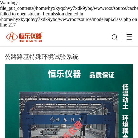
Warning:
file_put_contents(/home/hyxkyqohvy7xdk9ybq/wwwroot/source/cache/
failed to open stream: Permission denied in
/home/hyxkyqohvy7xdk9ybq/wwwroot/source/model/api.class.php on
line 217
公路路基特殊环境试验系统