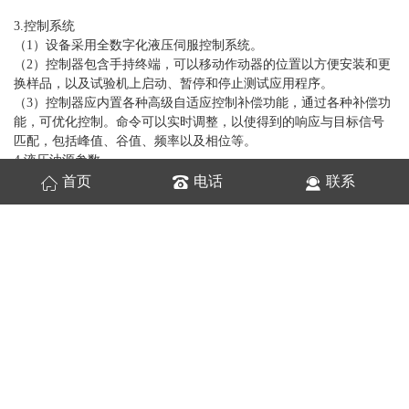
3.控制系统
（1）设备采用全数字化液压伺服控制系统。
（2）控制器包含手持终端，可以移动作动器的位置以方便安装和更
换样品，以及试验机上启动、暂停和停止测试应用程序。
（3）控制器应内置各种高级自适应控制补偿功能，通过各种补偿功
能，可优化控制。命令可以实时调整，以使得到的响应与目标信号
匹配，包括峰值、谷值、频率以及相位等。
4.液压油源参数
（1）流量不低于1200L/min，额定压力28MPa；
首页
电话
联系
（2）液压动力源应具有足够的安全机制，并且具有油温报警、液压
油量不足报警等功能，保护系统不会因温度过高或油位过低而意外
受损。
7．位移传感器：
（1）测量精度为±0.5%FS；
（2）传感器分辨率：5μm；
（3）非线性度：±0.01% FS，小±40μm；
（4）重复精度：±0.001% FS，小±2.5μm；
（5）工作温度：-40～75℃；
8.力传感器
（1）过载能力：110%过载能力。