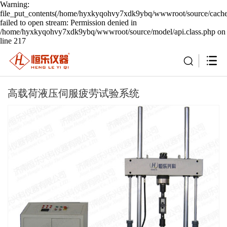
Warning:
file_put_contents(/home/hyxkyqohvy7xdk9ybq/wwwroot/source/cache/
failed to open stream: Permission denied in
/home/hyxkyqohvy7xdk9ybq/wwwroot/source/model/api.class.php on
line 217
高载荷液压伺服疲劳试验系统