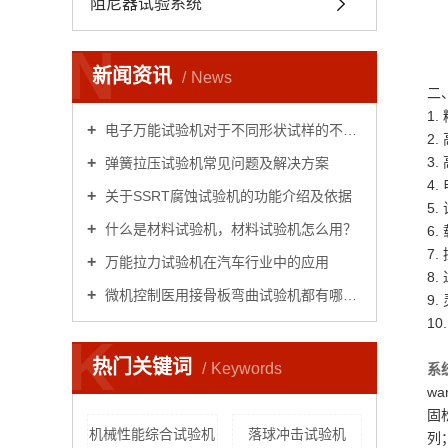
阻尼器试验系统
N
新闻资讯
News
二
1
电子万能试验机对于不同形状试样的不同试验
2
3
弹簧拉压试验机常见问题及解决方案
4
关于SSRT腐蚀试验机的功能介绍及依据
5
什么是材料试验机，材料试验机怎么用？
6
7
万能拉力试验机在汽车行业中的应用
8
微机控制医用接骨板弯曲试验机都有哪些用处
9
1
K
公
热门关键词
Keywords
系
wa
固
机械性能综合试验机
落球冲击试验机
列