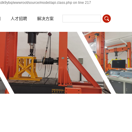
xdk9ybq/wwwroot/source/model/api.class.php on line 217
们
人才招聘
解决方案