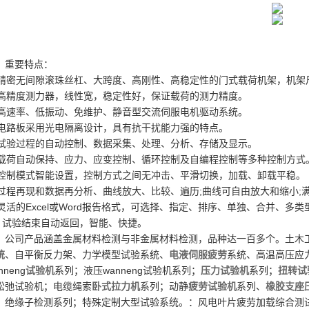
、重要特点：
. 精密无间隙滚珠丝杠、大跨度、高刚性、高稳定性的门式载荷机架，机架
. 高精度测力器，线性宽，稳定性好，保证载荷的测力精度。
. 高速率、低振动、免维护、静音型交流伺服电机驱动系统。
. 电路板采用光电隔离设计，具有抗干扰能力强的特点。
. 试验过程的自动控制、数据采集、处理、分析、存储及显示。
. 载荷自动保持、应力、应变控制、循环控制及自编程控制等多种控制方式
. 控制模式智能设置，控制方式之间无冲击、平滑切换，加载、卸载平稳。
. 过程再现和数据再分析、曲线放大、比较、遍历;曲线可自由放大和缩小;
. 灵活的Excel或Word报告格式，可选择、指定、排序、单独、合并、多
0. 试验结束自动返回，智能、快捷。
司产品涵盖金属材料检测与非金属材料检测，品种达一百多个。土木工
统
、自平衡反力架、力学模型试验系统、
电液伺服疲劳
系统、高温高压应
nneng
试验机
系列；液压wanneng试验机系列；
压力试验机
系列；
扭转试
松弛试验机；电缆绳索
卧式拉力机
系列；动静
疲劳试验机
系列、
橡胶支座
；绝缘子检测系列；特殊定制大型试验系统。：风电叶片疲劳加载综合测