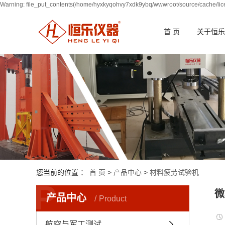
Warning: file_put_contents(/home/hyxkyqohvy7xdk9ybq/wwwroot/source/cache/lice
首 页
关于恒乐
您当前的位置 ：
首 页
>
产品中心
>
材料疲劳试验机
P
微
产品中心
Product
航空与军工测试