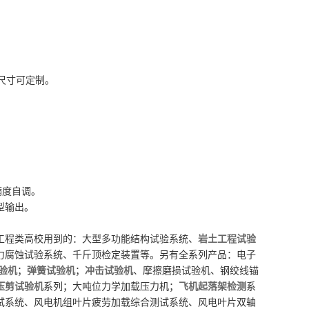
尺寸可定制。
。
满度自调。
类型输出。
程类高校用到的：大型多功能结构试验系统、
岩土工程试验
力腐蚀试验系统、千斤顶检定装置等。另有全系列产品：电子
验机
；
弹簧试验机
；
冲击试验机
、摩擦磨损试验机、钢绞线锚
压剪试验机
系列；大吨位力学加载压力机；
飞机起落架检测
系
试系统、风电机组叶片疲劳加载综合测试系统、风电叶片双轴