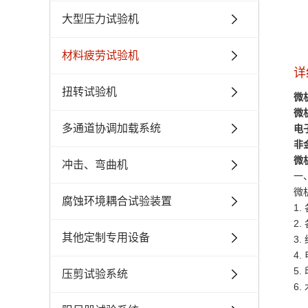
大型压力试验机
材料疲劳试验机
详
扭转试验机
微
微
多通道协调加载系统
电
非
微
冲击、弯曲机
一
微
腐蚀环境耦合试验装置
1
2
其他定制专用设备
3
4
5
压剪试验系统
6